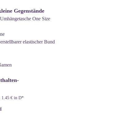
kleine Gegenstände
ge Umhängetasche One Size
one
erstellbarer elastischer Bund
 Namen
nthalten-
n 1.45 € in D*
d