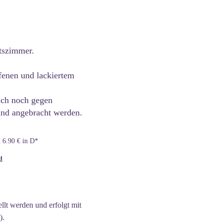
tszimmer.
ffenen und lackiertem
uch noch gegen
and angebracht werden.
n 6.90 € in D*
d
llt werden und erfolgt mit
).