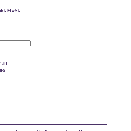
nkl. MwSt.
MdBt
dBt